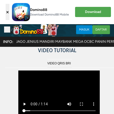
Domino88
×
Download
Download Domino88 Mobile
MASUK
DAFTAR
MON E-WALLET JAGO JENIUS MANDIRI MAYBANK MEGA OCBC PANIN PE
INFO:
VIDEO TUTORIAL
VIDEO QRIS BRI