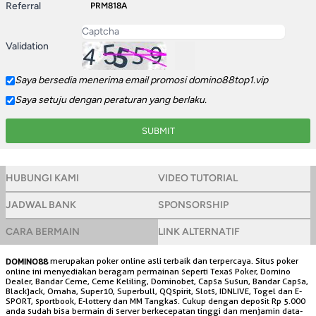
Referral
PRM818A
Validation
Saya bersedia menerima email promosi domino88top1.vip
Saya setuju dengan peraturan yang berlaku.
SUBMIT
HUBUNGI KAMI
VIDEO TUTORIAL
JADWAL BANK
SPONSORSHIP
CARA BERMAIN
LINK ALTERNATIF
merupakan poker online asli terbaik dan terpercaya. Situs poker
DOMINO88
online ini menyediakan beragam permainan seperti Texas Poker, Domino
Dealer, Bandar Ceme, Ceme Keliling, Dominobet, Capsa Susun, Bandar Capsa,
Blackjack, Omaha, Super10, Superbull, QQspirit, Slots, IDNLIVE, Togel dan E-
SPORT, sportbook, E-lottery dan MM Tangkas. Cukup dengan deposit Rp 5.000
anda sudah bisa bermain di server berkecepatan tinggi dan menjamin data-