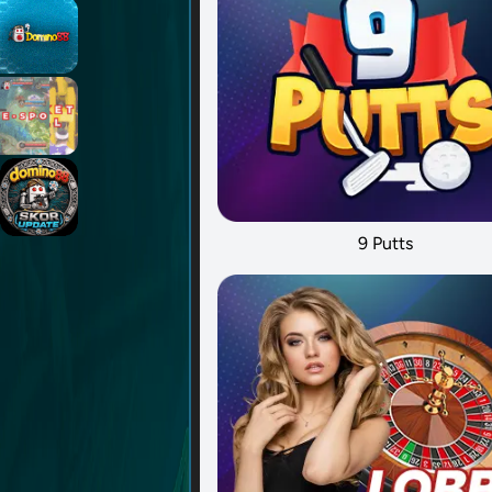
9 Putts