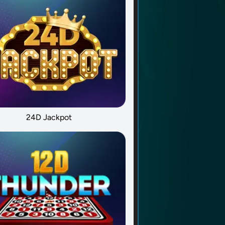
24D Jackpot