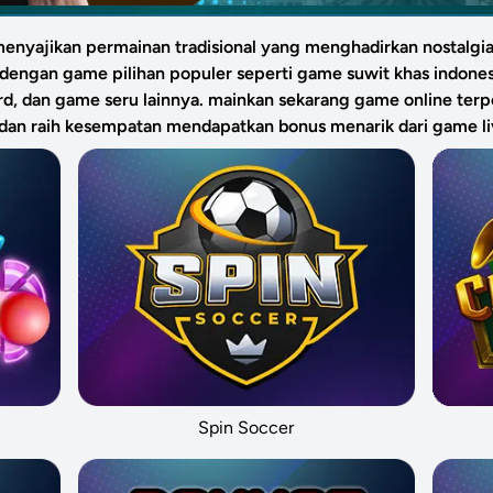
nyajikan permainan tradisional yang menghadirkan nostalgia
dengan game pilihan populer seperti game suwit khas indones
iard, dan game seru lainnya. mainkan sekarang game online terpo
an raih kesempatan mendapatkan bonus menarik dari game li
Spin Soccer