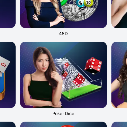
48D
Poker Dice