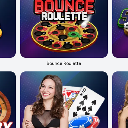
Bounce Roulette