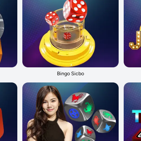
Bingo Sicbo