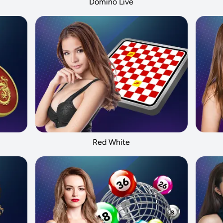
Domino Live
Red White