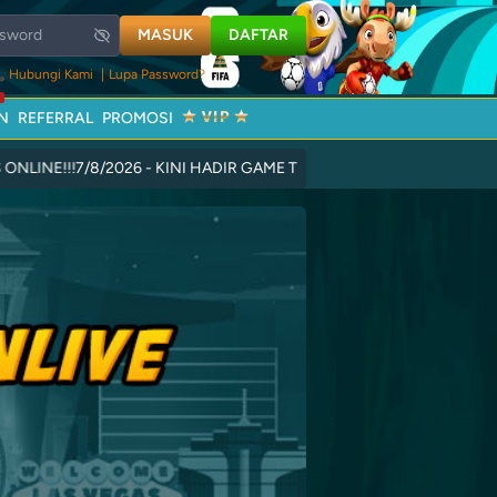
MASUK
DAFTAR
 Hubungi Kami
|
Lupa Password?
N
REFERRAL
PROMOSI
26 - KINI HADIR GAME TERBARU JOKERCASH!! AKSES SELALU LINK R