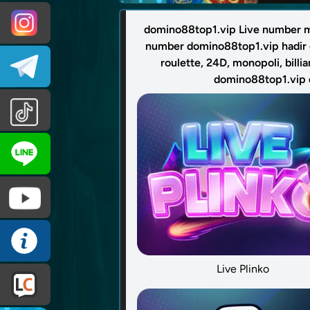
domino88top1.vip Live number me
number domino88top1.vip hadir 
roulette, 24D, monopoli, bill
domino88top1.vip d
Live Plinko