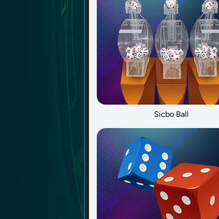
Sicbo Ball