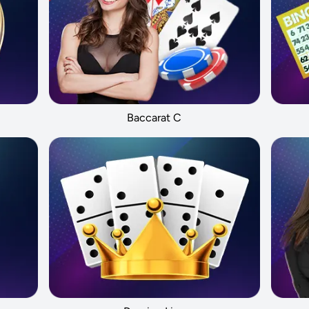
Baccarat C